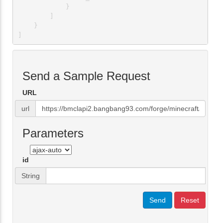
            }

        ]

    }

]
Send a Sample Request
URL
url
Parameters
id
String
Send
Reset