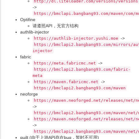
http://dl.liteloader.com/versions/versions
->
https://bmclapi.bangbang93.com/maven/com/m
Optifine
请遵照API，无官方结构
authlib-injector
->
https://authlib-injector.yushi.moe
https://bmclapi2.bangbang93.com/mirrors/au
injector
fabric
->
https://meta.fabricmc.net
https://bmclapi2.bangbang93.com/fabric-
meta
->
https://maven.fabricmc.net
https://bmclapi2.bangbang93.com/maven
neoforge
https://maven.neoforged.net/releases/net/n
->
https://bmclapi2.bangbang93.com/maven/net/
https://maven.neoforged.net/releases/net/n
->
https://bmclapi2.bangbang93.com/maven/net/
quilt (由于上游API存在bug，暂时不可用)