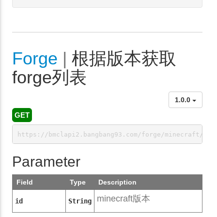
Forge
|
根据版本获取
forge列表
1.0.0
GET
https://bmclapi2.bangbang93.com/forge/minecraft/:id
Parameter
Field
Type
Description
minecraft版本
id
String