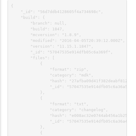
{

    "_id": "56d7ddb4128605f4a734698c",

    "build": {

        "branch": null,

        "build": 1847,

        "mcversion": "1.8.9",

        "modified": "2016-04-05T20:39:12.000Z",

        "version": "11.15.1.1847",

        "_id": "57047535e914dfb05c6a369f",

        "files": [

            {

                "format": "zip",

                "category": "mdk",

                "hash": "27afba09d41f382deabf8120844
                "_id": "57047535e914dfb05c6a36a5"

            },

            {

                "format": "txt",

                "category": "changelog",

                "hash": "e008ac32e0744ab456a1b253261
                "_id": "57047535e914dfb05c6a36a4"

            },

            {
