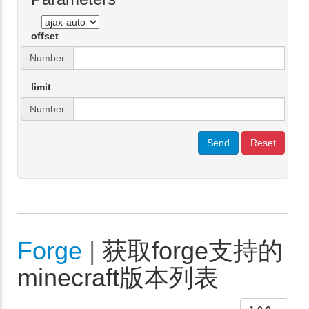
offset
Number
limit
Number
Send
Reset
Forge
|
获取forge支持的
minecraft版本列表