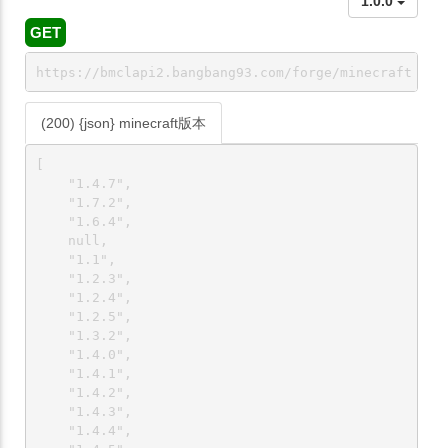
1.0.0
GET
https://bmclapi2.bangbang93.com/forge/minecraft
(200) {json} minecraft版本
[

    "1.4.7",

    "1.7.2",

    "1.6.4",

    null,

    "1.1",

    "1.2.3",

    "1.2.4",

    "1.2.5",

    "1.3.2",

    "1.4.0",

    "1.4.1",

    "1.4.2",

    "1.4.3",

    "1.4.4",
