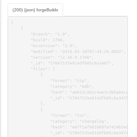
(200) {json} forgeBuilds
[

    {

        "branch": "1.9",

        "build": 1766,

        "mcversion": "1.9",

        "modified": "2016-03-18T07:44:28.000Z",

        "version": "12.16.0.1766",

        "_id": "57047535e914dfb05c6a346f",

        "files": [

            {

                "format": "zip",

                "category": "mdk",

                "hash": "a6612cab2c4ae3c3bba0acc089b
                "_id": "57047535e914dfb05c6a3475"

            },

            {

                "format": "txt",

                "category": "changelog",

                "hash": "e67f1af901089faf424b5e98b02
                "_id": "57047535e914dfb05c6a3474"
