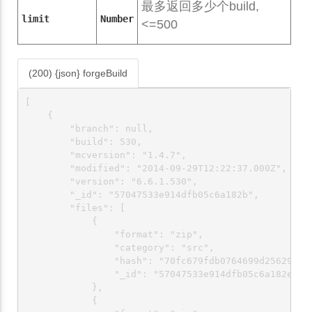
最多返回多少个build,
limit
Number
<=500
(200) {json} forgeBuild
[

    {

        "branch": null,

        "build": 530,

        "mcversion": "1.4.7",

        "modified": "2014-09-29T12:22:37.000Z",

        "version": "6.6.1.530",

        "_id": "57047533e914dfb05c6a182b",

        "files": [

            {

                "format": "zip",

                "category": "src",

                "hash": "70fc679fdb0764699d256297538
                "_id": "57047533e914dfb05c6a182e"

            },

            {
