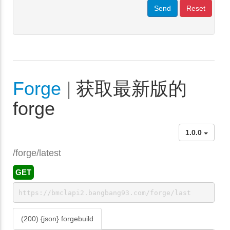
Send
Reset
Forge
|
获取最新版的
forge
1.0.0
/forge/latest
GET
https://bmclapi2.bangbang93.com/forge/last
(200) {json} forgebuild