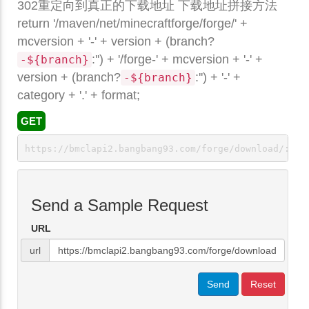
302重定向到真正的下载地址 下载地址拼接方法
return '/maven/net/minecraftforge/forge/' +
mcversion + '-' + version + (branch?
:'') + '/forge-' + mcversion + '-' +
-${branch}
version + (branch?
:'') + '-' +
-${branch}
category + '.' + format;
GET
https://bmclapi2.bangbang93.com/forge/download/:bui
Send a Sample Request
URL
url
Send
Reset