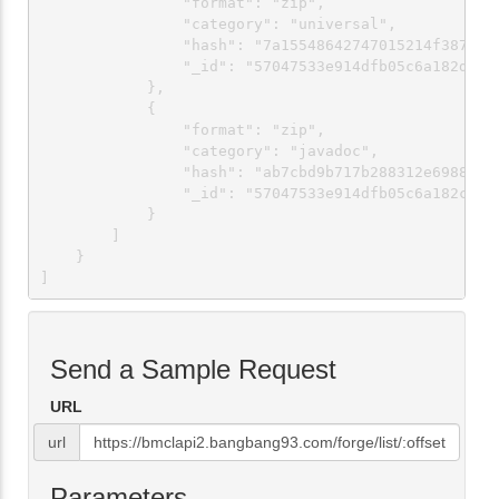
                "format": "zip",

                "category": "universal",

                "hash": "7a15548642747015214f3878ac0
                "_id": "57047533e914dfb05c6a182d"

            },

            {

                "format": "zip",

                "category": "javadoc",

                "hash": "ab7cbd9b717b288312e6988ace2
                "_id": "57047533e914dfb05c6a182c"

            }

        ]

    }

]
Send a Sample Request
URL
url
Parameters