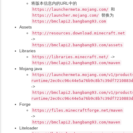
将版本信息内的URL中的
和
https://launchermeta.mojang.com/
替换为
https://launcher.mojang.com/
https://bmclapi2.bangbang93.com
Assets
http://resources.download.minecraft.net
->
https://bmclapi2.bangbang93.com/assets
Libraries
->
https://libraries.minecraft.net/
https://bmclapi2.bangbang93.com/maven
Mojang java
https://launchermeta.mojang.com/v1/product
runtime/2ec0cc96c44e5a76b9c8b7c39df7210883
->
https://bmclapi2.bangbang93.com/v1/product
runtime/2ec0cc96c44e5a76b9c8b7c39df7210883
Forge
https://files.minecraftforge.net/maven
->
https://bmclapi2.bangbang93.com/maven
Liteloader