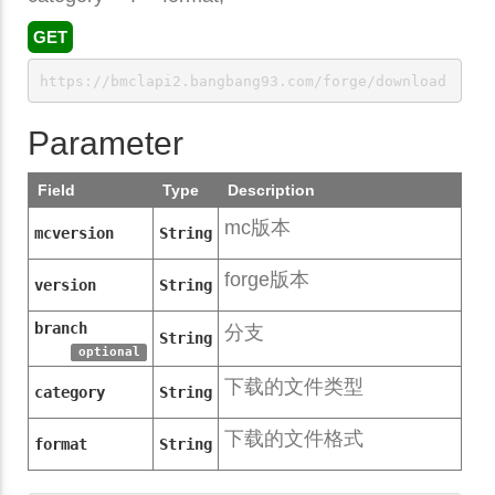
GET
https://bmclapi2.bangbang93.com/forge/download
Parameter
Field
Type
Description
mc版本
mcversion
String
forge版本
version
String
branch
分支
String
optional
下载的文件类型
category
String
下载的文件格式
format
String