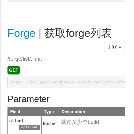
Forge
|
获取forge列表
1.0.0
/forge/list/:limit
GET
https://bmclapi2.bangbang93.com/forge/list/:offset/
Parameter
Field
Type
Description
offset
跳过多少个build
Number
optional