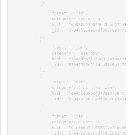
            },

            {

                "format": "jar",

                "category": "universal",

                "hash": "da088a119849ea5cee274d116e2
                "_id": "57047535e914dfb05c6a3473"

            },

            {

                "format": "jar",

                "category": "userdev",

                "hash": "f681db67f356e912a7baff1fa44
                "_id": "57047535e914dfb05c6a3472"

            },

            {

                "format": "exe",

                "category": "installer-win",

                "hash": "ee4cce09bcfd70aa87884c5c96f
                "_id": "57047535e914dfb05c6a3471"

            },

            {

                "format": "jar",

                "category": "installer",

                "hash": "e4e0b0e1af095519e21de667f6f
                "_id": "57047535e914dfb05c6a3470"
