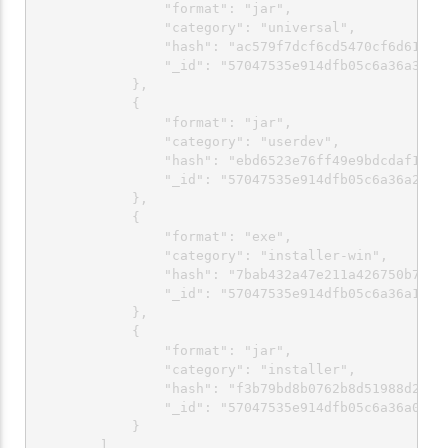
                "format": "jar",

                "category": "universal",

                "hash": "ac579f7dcf6cd5470cf6d6146be
                "_id": "57047535e914dfb05c6a36a3"

            },

            {

                "format": "jar",

                "category": "userdev",

                "hash": "ebd6523e76ff49e9bdcdaf116b3
                "_id": "57047535e914dfb05c6a36a2"

            },

            {

                "format": "exe",

                "category": "installer-win",

                "hash": "7bab432a47e211a426750b7876c
                "_id": "57047535e914dfb05c6a36a1"

            },

            {

                "format": "jar",

                "category": "installer",

                "hash": "f3b79bd8b0762b8d51988d2591d
                "_id": "57047535e914dfb05c6a36a0"

            }

        ]
